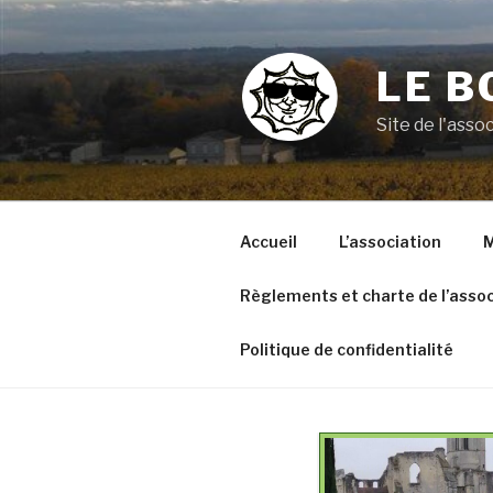
Aller
au
contenu
LE B
principal
Site de l'ass
Accueil
L’association
M
Règlements et charte de l’assoc
Politique de confidentialité
VOYAGE A ARGELES SUR
MER