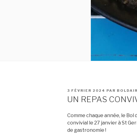
PUBLIÉ
3 FÉVRIER 2024
PAR
BOLDAI
LE
UN REPAS CONVI
Comme chaque année, le Bol d’A
convivial le 27 janvier à St Ge
de gastronomie !