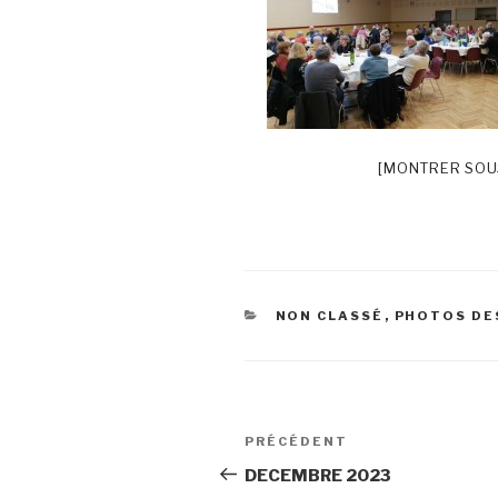
[MONTRER SOU
CATÉGORIES
NON CLASSÉ
,
PHOTOS DE
Navigation
Article
PRÉCÉDENT
de
précédent
DECEMBRE 2023