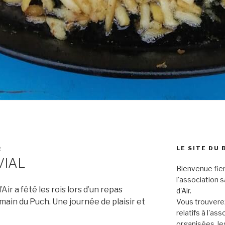
LE SITE DU 
R
VIAL
Bienvenue fier
l'association 
ir a fêté les rois lors d’un repas
d'Air.
rmain du Puch. Une journée de plaisir et
Vous trouverez
relatifs à l'as
organisées, le