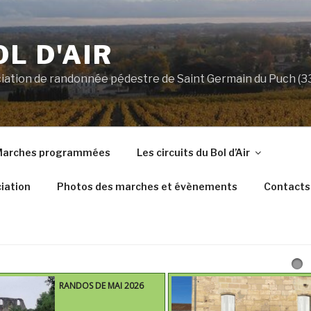
OL D'AIR
ociation de randonnée pédestre de Saint Germain du Puch (
arches programmées
Les circuits du Bol d’Air
iation
Photos des marches et évènements
Contacts
RANDOS DE MAI 2026