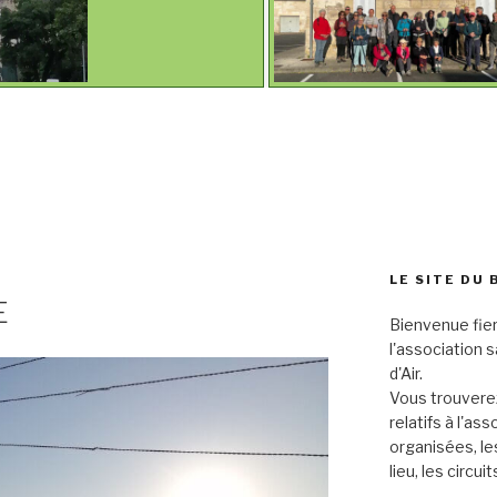
LE SITE DU 
E
Bienvenue fier
l'association 
d'Air.
Vous trouverez
relatifs à l'as
organisées, le
lieu, les circu