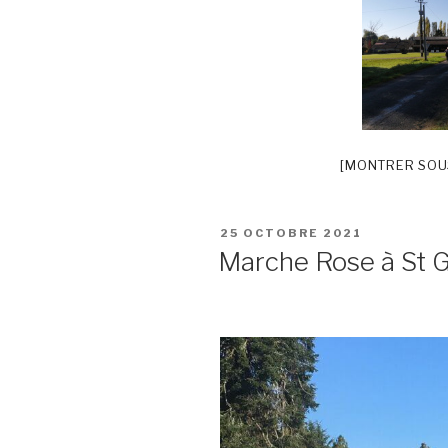
[MONTRER SOU
PUBLIÉ
25 OCTOBRE 2021
LE
Marche Rose à St 