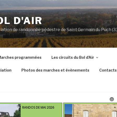
OL D'AIR
ociation de randonnée pédestre de Saint Germain du Puch (
arches programmées
Les circuits du Bol d’Air
iation
Photos des marches et évènements
Contacts
RANDOS DE MAI 2026