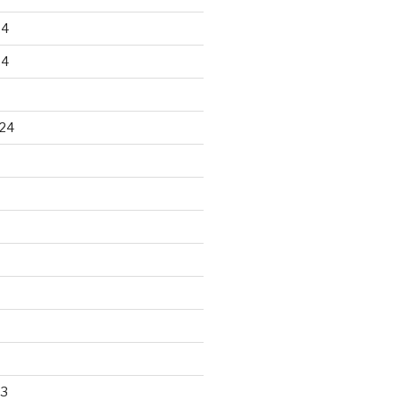
24
24
24
23