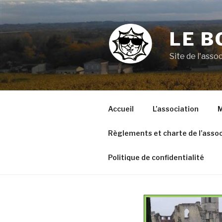
Aller
au
contenu
LE B
principal
Site de l'ass
Accueil
L’association
M
Règlements et charte de l’assoc
Politique de confidentialité
VOYAGE A ARGELES SUR
MER