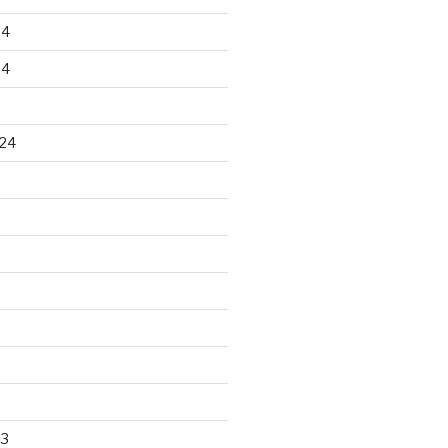
24
24
24
23