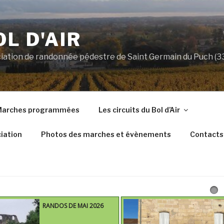
OL D'AIR
ociation de randonnée pédestre de Saint Germain du Puch (
arches programmées
Les circuits du Bol d’Air
iation
Photos des marches et évènements
Contacts
RANDOS DE MAI 2026