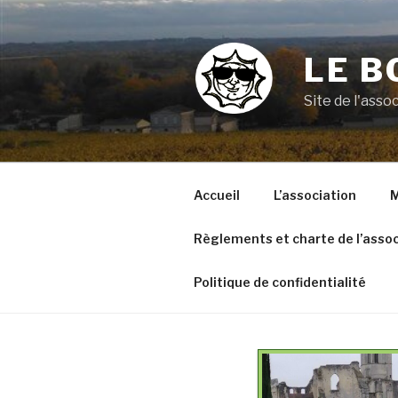
Aller
au
contenu
LE B
principal
Site de l'ass
Accueil
L’association
M
Règlements et charte de l’assoc
Politique de confidentialité
VOYAGE A ARGELES SUR
MER