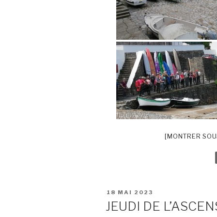
[MONTRER SOU
PUBLIÉ
18 MAI 2023
LE
JEUDI DE L’ASCE