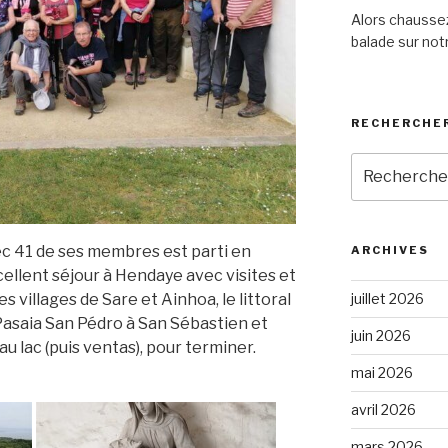
Alors chaussez
balade sur notr
RECHERCHER
Recherche
pour
:
avec 41 de ses membres est parti en
ARCHIVES
ellent séjour à Hendaye avec visites et
 villages de Sare et Ainhoa, le littoral
juillet 2026
 Pasaia San Pédro à San Sébastien et
juin 2026
u lac (puis ventas), pour terminer.
mai 2026
avril 2026
mars 2026