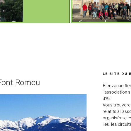
LE SITE DU 
 Font Romeu
Bienvenue fier
l'association 
d'Air.
Vous trouverez
relatifs à l'as
organisées, le
lieu, les circu