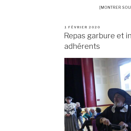
[MONTRER SOU
PUBLIÉ
1 FÉVRIER 2020
LE
Repas garbure et i
adhérents