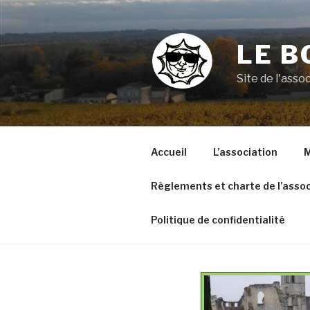
Aller
au
contenu
LE B
principal
Site de l'ass
Accueil
L’association
M
Règlements et charte de l’assoc
Politique de confidentialité
VOYAGE A ARGELES SUR
MER