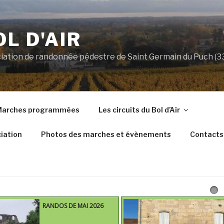
OL D'AIR
ociation de randonnée pédestre de Saint Germain du Puch (
arches programmées
Les circuits du Bol d’Air
iation
Photos des marches et évènements
Contacts
RANDOS DE MAI 2026