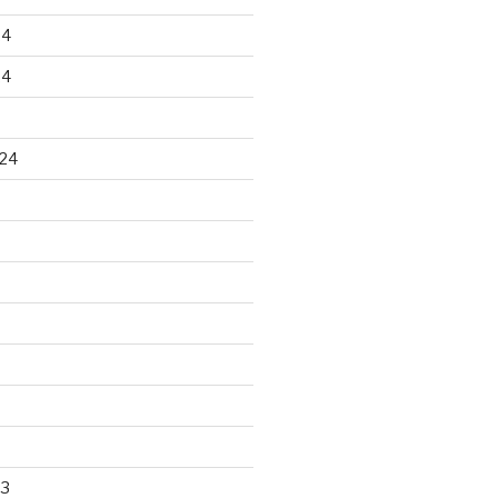
24
24
24
23