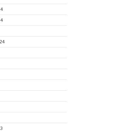
24
24
24
23