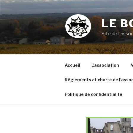
Aller
au
contenu
LE B
principal
Site de l'ass
Accueil
L’association
M
Règlements et charte de l’assoc
Politique de confidentialité
VOYAGE A ARGELES SUR
MER