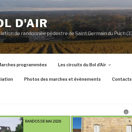
OL D'AIR
ociation de randonnée pédestre de Saint Germain du Puch (
arches programmées
Les circuits du Bol d’Air
iation
Photos des marches et évènements
Contacts
RANDOS DE MAI 2026