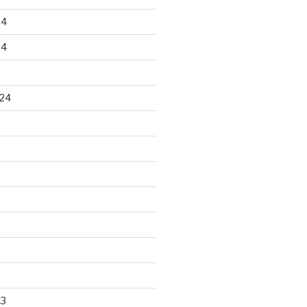
24
24
24
23