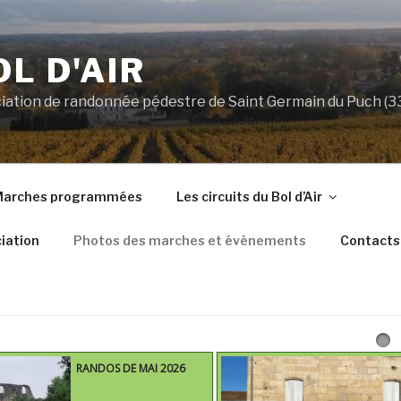
OL D'AIR
ociation de randonnée pédestre de Saint Germain du Puch (
arches programmées
Les circuits du Bol d’Air
iation
Photos des marches et évènements
Contacts
RANDOS D'AVRIL 2026