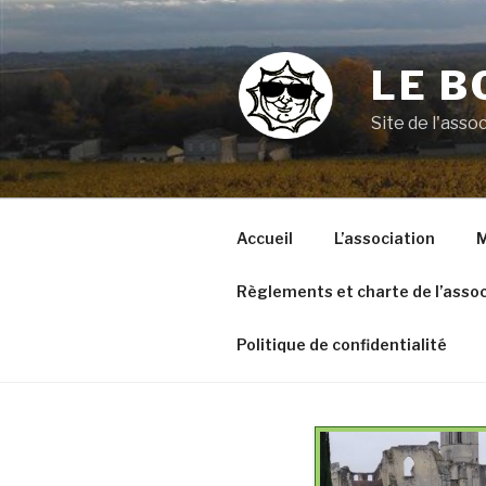
Aller
au
contenu
LE B
principal
Site de l'ass
Accueil
L’association
M
Règlements et charte de l’assoc
Politique de confidentialité
R
RANDOS DE MAI 2026