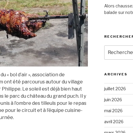
Alors chaussez
balade sur notr
RECHERCHER
Recherche
pour
:
du « bol d’air », association de
ARCHIVES
 ont été parcourus autour du village
Philippe. Le soleil est déjà bien haut
juillet 2026
s le parc du château du grand puch. Il y
juin 2026
nis à l’ombre des tilleuls pour le repas
pe pour le circuit et à l’équipe cuisine-
mai 2026
ournée.
avril 2026
mars 2026