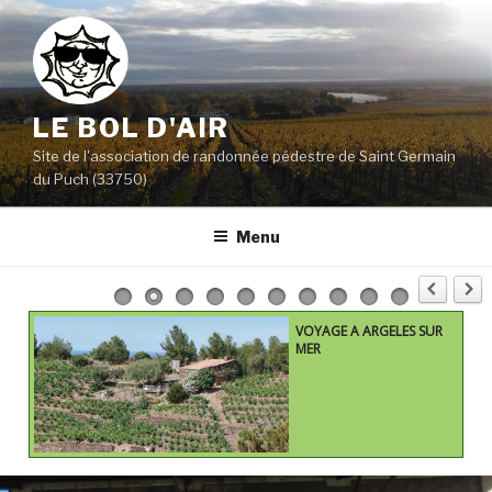
Aller
au
contenu
principal
LE BOL D'AIR
Site de l'association de randonnée pédestre de Saint Germain
du Puch (33750)
Menu
VOYAGE A ARGELES SUR
MER