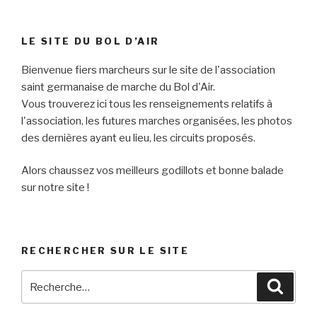
LE SITE DU BOL D’AIR
Bienvenue fiers marcheurs sur le site de l'association
saint germanaise de marche du Bol d'Air.
Vous trouverez ici tous les renseignements relatifs à
l'association, les futures marches organisées, les photos
des dernières ayant eu lieu, les circuits proposés.
Alors chaussez vos meilleurs godillots et bonne balade
sur notre site !
RECHERCHER SUR LE SITE
Recherche
Reche
pour
: