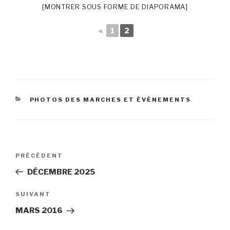
[MONTRER SOUS FORME DE DIAPORAMA]
◄
1
2
CATÉGORIES
PHOTOS DES MARCHES ET ÉVÈNEMENTS
Navigation
Article
PRÉCÉDENT
de
précédent
DÉCEMBRE 2025
l’article
Article
SUIVANT
suivant
MARS 2016