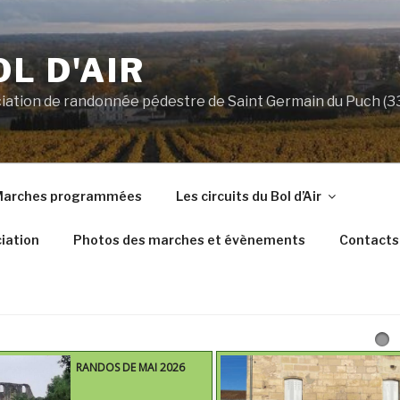
OL D'AIR
ociation de randonnée pédestre de Saint Germain du Puch (
arches programmées
Les circuits du Bol d’Air
iation
Photos des marches et évènements
Contacts
OS DE MAI 2026
RANDOS D'AVR