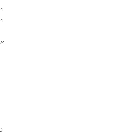
24
24
24
23