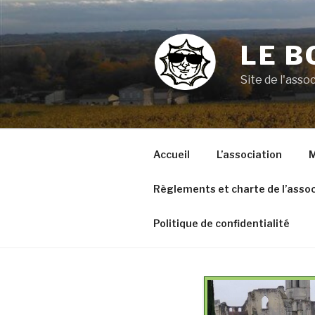
Aller
au
contenu
LE B
principal
Site de l'ass
Accueil
L’association
M
Règlements et charte de l’assoc
Politique de confidentialité
VOYAGE A ARGELES SUR
RAND
MER