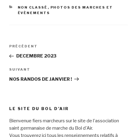
CATÉGORIES
NON CLASSÉ
,
PHOTOS DES MARCHES ET
ÉVÈNEMENTS
Navigation
Article
PRÉCÉDENT
de
précédent
DECEMBRE 2023
l’article
Article
SUIVANT
suivant
NOS RANDOS DE JANVIER !
LE SITE DU BOL D’AIR
Bienvenue fiers marcheurs sur le site de l'association
saint germanaise de marche du Bol d'Air.
Vous trouverez ici tous les renseignements relatifs à