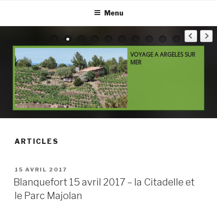
Menu
R
RANDOS DE MAI 2026
ARTICLES
PUBLIÉ
15 AVRIL 2017
LE
Blanquefort 15 avril 2017 – la Citadelle et
le Parc Majolan