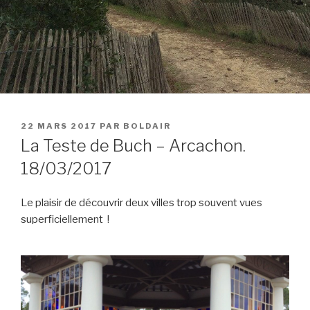
PUBLIÉ
22 MARS 2017
PAR
BOLDAIR
LE
La Teste de Buch – Arcachon.
18/03/2017
Le plaisir de découvrir deux villes trop souvent vues
superficiellement !