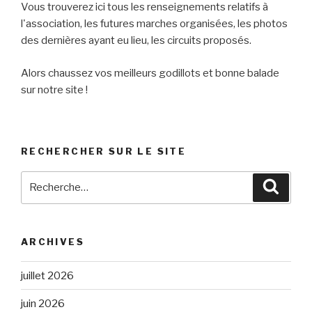
Vous trouverez ici tous les renseignements relatifs à
l'association, les futures marches organisées, les photos
des dernières ayant eu lieu, les circuits proposés.
Alors chaussez vos meilleurs godillots et bonne balade
sur notre site !
RECHERCHER SUR LE SITE
Recherche
Reche
pour
:
ARCHIVES
juillet 2026
juin 2026