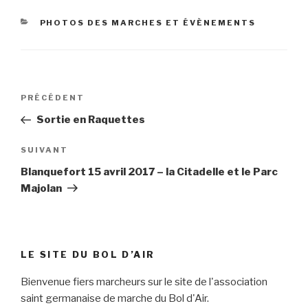
CATÉGORIES
PHOTOS DES MARCHES ET ÉVÈNEMENTS
Navigation
Article
PRÉCÉDENT
de
précédent
Sortie en Raquettes
l’article
Article
SUIVANT
suivant
Blanquefort 15 avril 2017 – la Citadelle et le Parc
Majolan
LE SITE DU BOL D’AIR
Bienvenue fiers marcheurs sur le site de l'association
saint germanaise de marche du Bol d'Air.