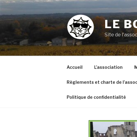
Aller
au
contenu
LE B
principal
Site de l'ass
Accueil
L’association
M
Règlements et charte de l’assoc
Politique de confidentialité
VOYAGE A ARGELES SUR
MER