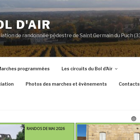
OL D'AIR
ociation de randonnée pédestre de Saint Germain du Puch (
arches programmées
Les circuits du Bol d’Air
iation
Photos des marches et évènements
Contacts
RANDOS DE MAI 2026