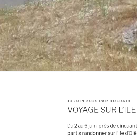
PUBLIÉ
11 JUIN 2025
PAR
BOLDAIR
LE
VOYAGE SUR L’IL
Du 2 au 6 juin, près de cinqua
partis randonner sur l’Ile d’Ol