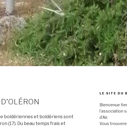
LE SITE DU 
E D’OLÉRON
Bienvenue fier
l'association 
nte boldériennes et boldériens sont
d'Air.
éron (17). Du beau temps frais et
Vous trouverez