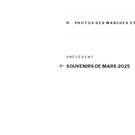
CATÉGORIES
PHOTOS DES MARCHES E
Navigation
Article
PRÉCÉDENT
de
précédent
SOUVENIRS DE MARS 2025
l’article