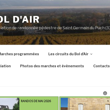
OL D'AIR
ociation de randonnée pédestre de Saint Germain du Puch (
arches programmées
Les circuits du Bol d’Air
iation
Photos des marches et évènements
Contacts
RANDOS DE MAI 2026