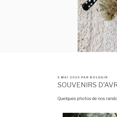
PUBLIÉ
5 MAI 2025
PAR
BOLDAIR
LE
SOUVENIRS D’AVR
Quelques photos de nos randon