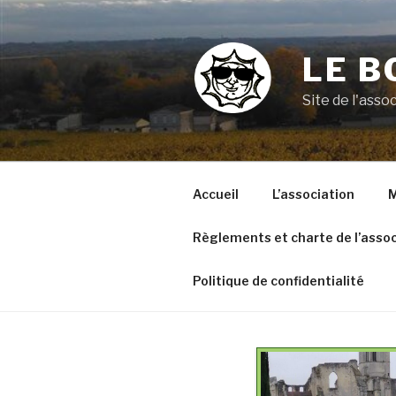
Aller
au
contenu
LE B
principal
Site de l'ass
Accueil
L’association
M
Règlements et charte de l’assoc
Politique de confidentialité
VOYAGE A ARGELES SUR
MER