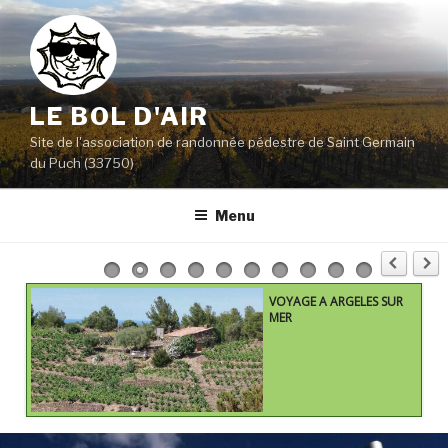
Aller
au
contenu
principal
LE BOL D'AIR
Site de l'association de randonnée pédestre de Saint Germain
du Puch (33750)
Menu
VOYAGE A ARGELES SUR
MER