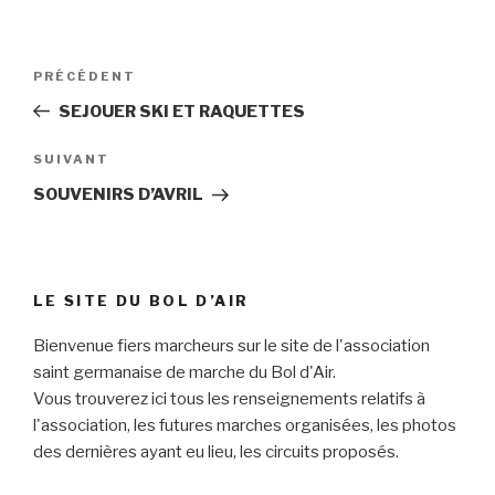
Navigation
Article
PRÉCÉDENT
de
précédent
SEJOUER SKI ET RAQUETTES
l’article
Article
SUIVANT
suivant
SOUVENIRS D’AVRIL
LE SITE DU BOL D’AIR
Bienvenue fiers marcheurs sur le site de l'association
saint germanaise de marche du Bol d'Air.
Vous trouverez ici tous les renseignements relatifs à
l'association, les futures marches organisées, les photos
des dernières ayant eu lieu, les circuits proposés.