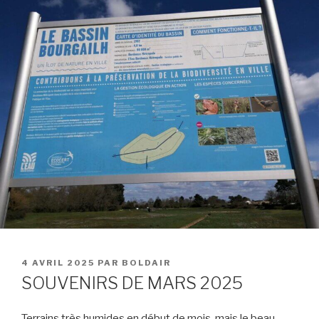
PUBLIÉ
4 AVRIL 2025
PAR
BOLDAIR
LE
SOUVENIRS DE MARS 2025
Terrains très humides en début de mois, mais le beau