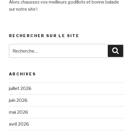
Alors chaussez vos meilleurs godillots et bonne balade
sur notre site !
RECHERCHER SUR LE SITE
Recherche
Reche
pour
:
ARCHIVES
juillet 2026
juin 2026
mai 2026
avril 2026