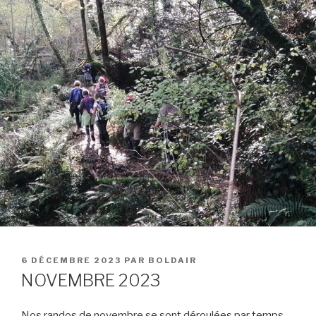
PUBLIÉ
6 DÉCEMBRE 2023
PAR
BOLDAIR
LE
NOVEMBRE 2023
Nos randos de novembre se sont déroulées par temps