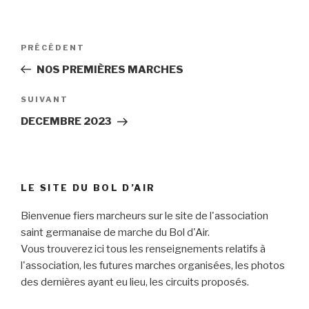
Navigation
Article
PRÉCÉDENT
de
précédent
NOS PREMIÈRES MARCHES
l’article
Article
SUIVANT
suivant
DECEMBRE 2023
LE SITE DU BOL D’AIR
Bienvenue fiers marcheurs sur le site de l'association
saint germanaise de marche du Bol d'Air.
Vous trouverez ici tous les renseignements relatifs à
l'association, les futures marches organisées, les photos
des dernières ayant eu lieu, les circuits proposés.