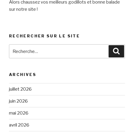
Alors chaussez vos meilleurs godillots et bonne balade
sur notre site !
RECHERCHER SUR LE SITE
Recherche
Reche
pour
:
ARCHIVES
juillet 2026
juin 2026
mai 2026
avril 2026