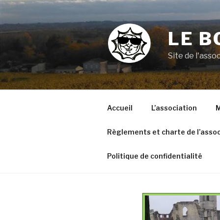
Aller
au
contenu
LE B
principal
Site de l'ass
Accueil
L’association
M
Règlements et charte de l’assoc
Politique de confidentialité
VOYAGE A ARGELES SUR
MER