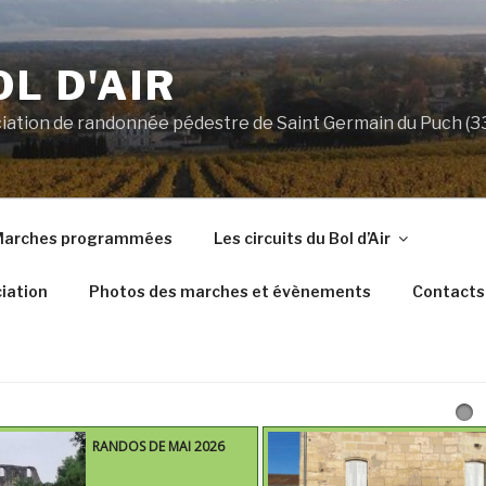
OL D'AIR
ociation de randonnée pédestre de Saint Germain du Puch (
arches programmées
Les circuits du Bol d’Air
iation
Photos des marches et évènements
Contacts
RANDOS DE MAI 2026