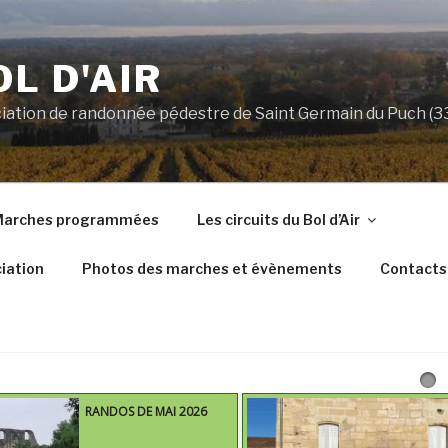
OL D'AIR
ociation de randonnée pédestre de Saint Germain du Puch (
arches programmées
Les circuits du Bol d’Air
iation
Photos des marches et évènements
Contacts
RANDOS DE MAI 2026