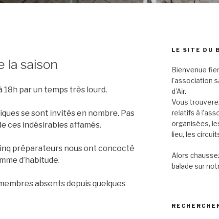
LE SITE DU 
e la saison
Bienvenue fier
l'association 
 18h par un temps très lourd.
d'Air.
Vous trouverez
relatifs à l'as
iques se sont invités en nombre. Pas
organisées, le
 de ces indésirables affamés.
lieu, les circu
ù cinq préparateurs nous ont concocté
Alors chaussez
mme d’habitude.
balade sur notr
s membres absents depuis quelques
RECHERCHER