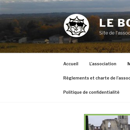
Aller
au
contenu
LE B
principal
Site de l'ass
Accueil
L’association
M
Règlements et charte de l’assoc
Politique de confidentialité
VOYAGE A ARGELES SUR
MER