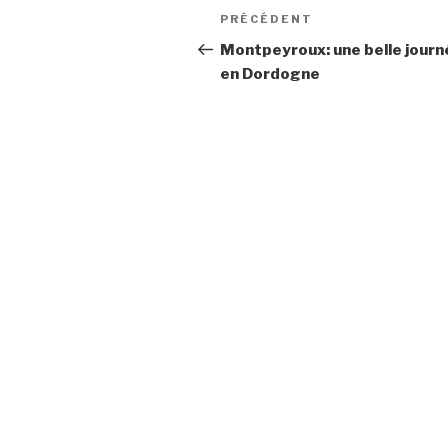
Navigation
Article
PRÉCÉDENT
de
précédent
Montpeyroux: une belle journ
en Dordogne
l’article