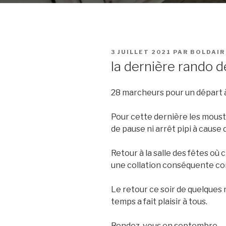
PUBLIÉ
3 JUILLET 2021
PAR
BOLDAIR
LE
la dernière rando d
28 marcheurs pour un départ à
Pour cette dernière les moust
de pause ni arrêt pipi à cause
Retour à la salle des fêtes o
une collation conséquente co
Le retour ce soir de quelque
temps a fait plaisir à tous.
Rendez-vous en septembre.