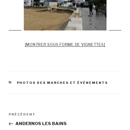
[MONTRER SOUS FORME DE VIGNETTES]
CATÉGORIES
PHOTOS DES MARCHES ET ÉVÈNEMENTS
Navigation
Article
PRÉCÉDENT
de
précédent
ANDERNOS LES BAINS
l’article