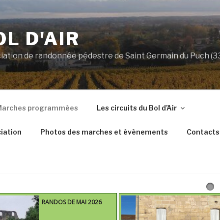
OL D'AIR
ociation de randonnée pédestre de Saint Germain du Puch (
arches programmées
Les circuits du Bol d’Air
iation
Photos des marches et évènements
Contacts
RANDOS DE MAI 2026