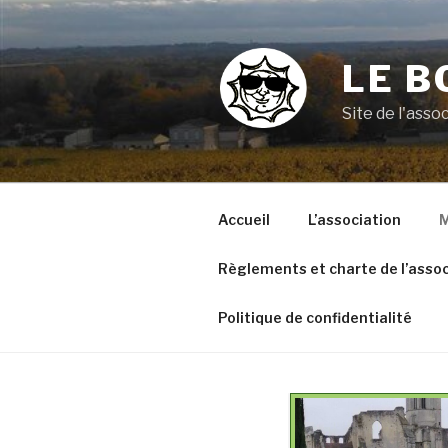
Aller
au
contenu
LE B
principal
Site de l'ass
Accueil
L’association
M
Règlements et charte de l’assoc
Politique de confidentialité
VOYAGE A ARGELES SUR
MER