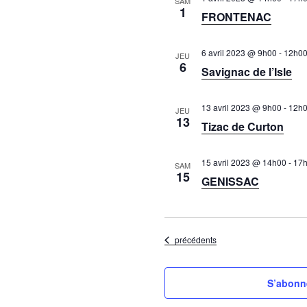
SAM
1
FRONTENAC
6 avril 2023 @ 9h00
-
12h0
JEU
6
Savignac de l’Isle
13 avril 2023 @ 9h00
-
12h
JEU
13
Tizac de Curton
15 avril 2023 @ 14h00
-
17
SAM
15
GENISSAC
Évènements
précédents
S’abonne