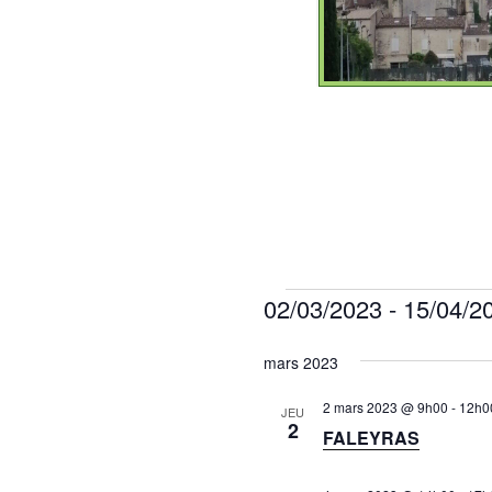
02/03/2023
 - 
15/04/2
Évènements
S
mars 2023
é
l
2 mars 2023 @ 9h00
-
12h0
JEU
e
2
FALEYRAS
c
t