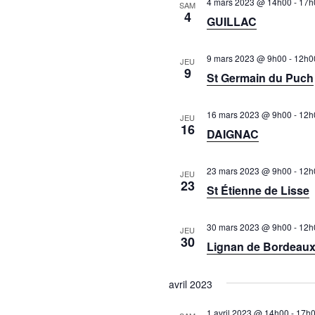
i
4 mars 2023 @ 14h00
-
17h
SAM
4
o
GUILLAC
n
n
9 mars 2023 @ 9h00
-
12h0
JEU
e
9
St Germain du Puch
z
u
16 mars 2023 @ 9h00
-
12h
JEU
n
16
DAIGNAC
e
d
a
23 mars 2023 @ 9h00
-
12h
JEU
23
t
St Étienne de Lisse
e
.
30 mars 2023 @ 9h00
-
12h
JEU
30
Lignan de Bordeau
avril 2023
1 avril 2023 @ 14h00
-
17h