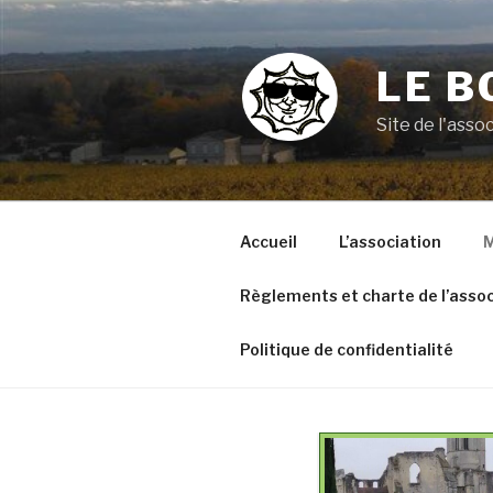
Aller
au
contenu
LE B
principal
Site de l'ass
Accueil
L’association
M
Règlements et charte de l’assoc
Politique de confidentialité
VOYAGE A ARGELES SUR
MER