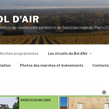
OL D'AIR
ociation de randonnée pédestre de Saint Germain du Puch (
arches programmées
Les circuits du Bol d’Air
iation
Photos des marches et évènements
Contacts
RANDOS DE MAI 2026